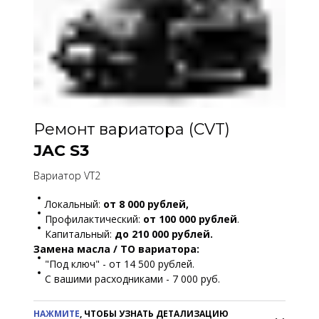
Снятие/установка АКПП полный привод:
- демонтаж / монтаж подрамника,
- демонтаж / монтаж электропроводки,
- демонтаж / монтаж элементов ходовой
части,
Ремонт вариатора (CVT)
- демонтаж / монтаж АКПП.
JAC S3
Ремонт гидротрансформатора.
Ремонт АКПП:
Вариатор VT2
- разборка,
Локальный:
от 8 000 рублей,
- мойка,
Профилактический:
от 100 000 рублей
.
- дефектовка,
Капитальный:
до 210 000 рублей.
- замена сальника ГДТ,
Замена масла / ТО вариатора:
- замена сальников левого и правого
"Под ключ" - от 14 500 рублей.
привода,
С вашими расходниками - 7 000 руб.
- замена комплекта тефлоновых
уплотнений,
НАЖМИТЕ
, ЧТОБЫ УЗНАТЬ ДЕТАЛИЗАЦИЮ