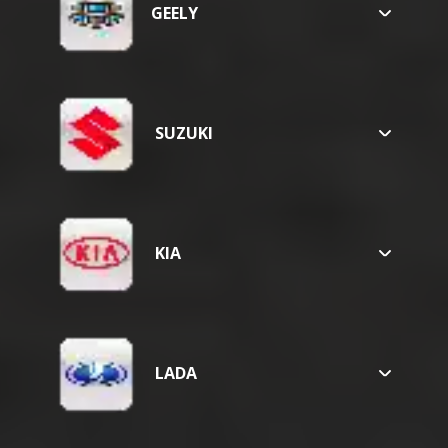
GEELY
VISION
EMGRAND
SUZUKI
SX4
KIA
SELTOS
SOUL
CERATO
LADA
VESTA