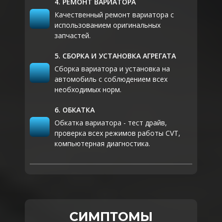
4. РЕМОНТ ВАРИАТОРА
Масло трансмиссионное Auto
Качественный ремонт вариатора с
CVT Evo (208L) (10,4 л.).
использованием оригинальных
Ремень толкающий.
запчастей.
Конусы.
Масляный насос.
5. СБОРКА И УСТАНОВКА АГРЕГАТА
Втулка первичного вала
Сборка вариатора и установка на
Поршень пакета сцепления
автомобиль с соблюдением всех
вперед.
необходимых норм.
Поршень пакета сцепления
назад.
6. ОБКАТКА
Сальник ГДТ.
Обкатка вариатора - тест драйв,
Сальник привода правого.
проверка всех режимов работы CVT,
Сальник привода левого.
компьютерная диагностика.
Комплект тефлоновых
уплотнений.
Клапан масляного насоса
номинальный Sonax.
Фильтр масляный АКПП.
СИМПТОМЫ