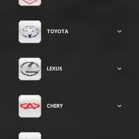
CALIBER
TOYOTA
RAV4
COROLLA
CAMRY
LEXUS
NX 200
UX 200
CHERY
ARRIZO
TIGGO