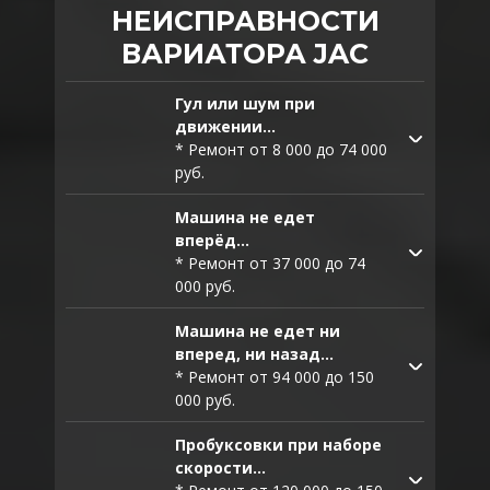
НЕИСПРАВНОСТИ
ВАРИАТОРА JAC
Гул или шум при
движении...
* Ремонт от 8 000 до 74 000
руб.
Машина не едет
вперёд...
* Ремонт от 37 000 до 74
000 руб.
Машина не едет ни
вперед, ни назад...
* Ремонт от 94 000 до 150
В случае, когда других
000 руб.
симптомов нет –
стоимость замены
Пробуксовки при наборе
составит примерно от 37
скорости...
Ориентировочная