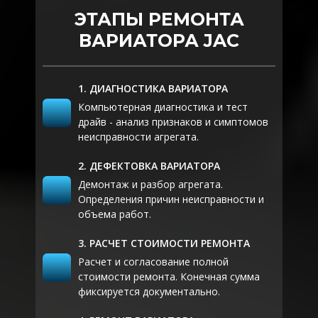
замена сальников левого и
замена масляного фильтра,
ЭТАПЫ РЕМОНТА
правого привода,
замена трансмиссионного
замена комплекта
ВАРИАТОРА JAC
масла,
тефлоновых уплотнений,
сборка.
замена фрикционных и
стальных дисков,
1. ДИАГНОСТИКА ВАРИАТОРА
замена конусов,
Масло трансмиссионное Auto
замена или ремонт
Компьютерная диагностика и тест
CVT Evo (208L) (10 л.).
гидроблока,
драйв - анализ признаков и симптомов
Сальник ГДТ.
замена толкающего ремня,
неисправности агрегата.
Сальник привода правого.
замена ступицы,
Сальник привода левого.
2. ДЕФЕКТОВКА ВАРИАТОРА
замена втулок,
Комплект тефлоновых
замена обрезиненных
Демонтаж и разбор агрегата.
уплотнений.
поршней,
Определения причин неисправности и
Клапан масляного насоса
замена подшипников,
объема работ.
номинальный Sonax.
замена масляного насоса,
Фильтр масляный АКПП.
замена масляного фильтра,
3. РАСЧЕТ СТОИМОСТИ РЕМОНТА
замена трансмиссионного
Расчет и согласование полной
масла,
стоимости ремонта. Конечная сумма
сборка.
фиксируется документально.