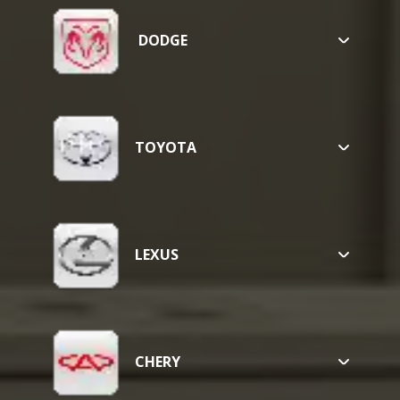
DODGE
CALIBER
TOYOTA
RAV4
COROLLA
CAMRY
LEXUS
NX 200
UX 200
CHERY
ARRIZO