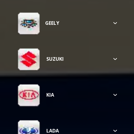
TIGGO
GEELY
VISION
EMGRAND
SUZUKI
SX4
KIA
SELTOS
SOUL
CERATO
LADA